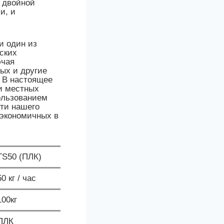
с двойной
и, и
и один из
ских
чая
ых и другие
ь. В настоящее
и местных
ользованием
ти нашего
 экономичных в
TS50 (ПЛК)
50 кг / час
100кг
ПЛК