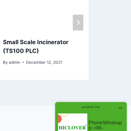
Small Scale Incinerator
Biomed
(TS100 PLC)
Inciner
By
admin
December 12, 2021
By
admin