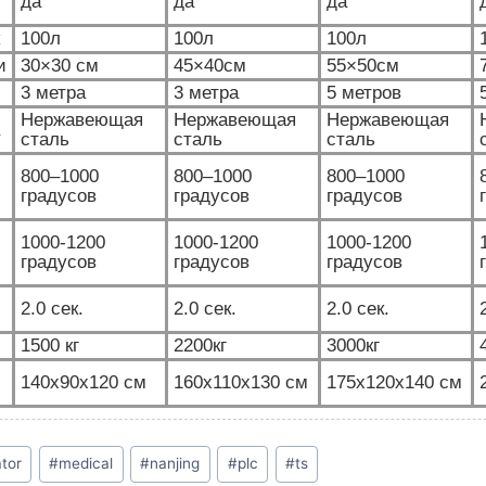
да
да
да
100л
100л
100л
и
30×30 см
45×40см
55×50см
3 метра
3 метра
5 метров
Нержавеющая
Нержавеющая
Нержавеющая
сталь
сталь
сталь
800–1000
800–1000
800–1000
градусов
градусов
градусов
1000-1200
1000-1200
1000-1200
градусов
градусов
градусов
2.0 сек.
2.0 сек.
2.0 сек.
1500 кг
2200кг
3000кг
140x90x120 см
160x110x130 см
175x120x140 см
ator
#
medical
#
nanjing
#
plc
#
ts