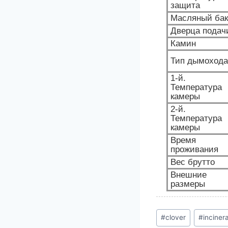
защита
Масляный бак
Дверца подач
Камин
Тип дымохода
1-й.
Температура
камеры
2-й.
Температура
камеры
Время
проживания
Вес брутто
Внешние
размеры
Post
#
clover
#
inciner
Tags: