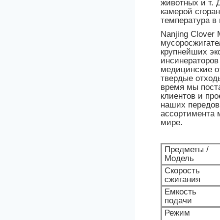
животных и т. 
камерой сгора
температура в 
Nanjing Clover
мусоросжигате
крупнейших эк
инсинераторов 
медицинские о
твердые отходы.
время мы пост
клиентов и пр
наших передов
ассортимента 
мире.
Предметы /
Модель
Скорость
сжигания
Емкость
подачи
Режим