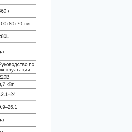
560 л
100x80x70 см
280L
да
Руководство по
эксплуатации
220В
0,7 кВт
12.1–24
9,9–26,1
да