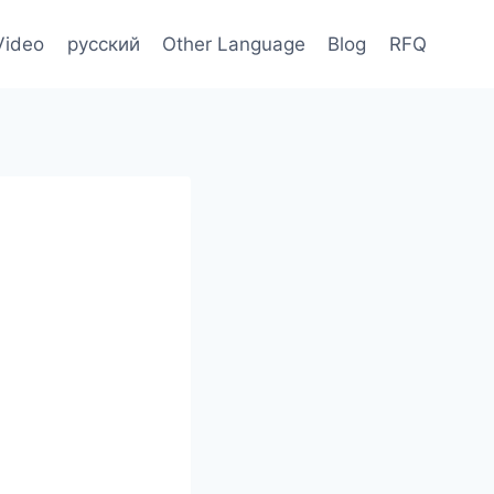
Video
русский
Other Language
Blog
RFQ