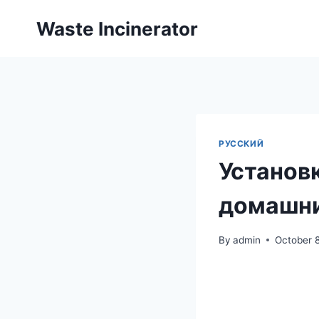
Skip
Waste Incinerator
to
content
РУССКИЙ
Установ
домашни
By
admin
October 8