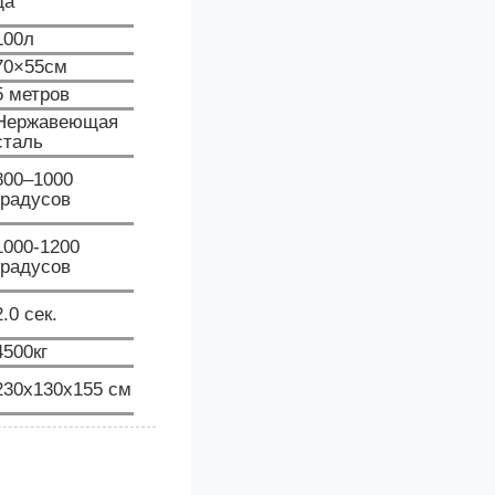
да
100л
70×55см
5 метров
Нержавеющая
сталь
800–1000
градусов
1000-1200
градусов
2.0 сек.
4500кг
230x130x155 см