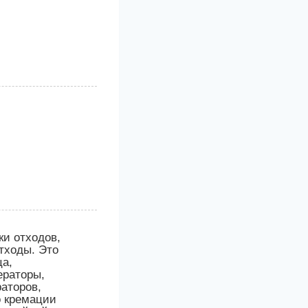
ки отходов,
тходы. Это
ца,
ераторы,
аторов,
о кремации