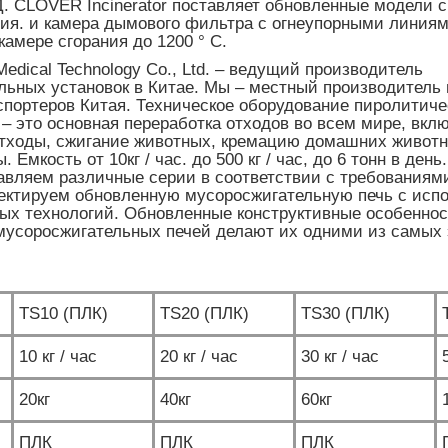
Д. CLOVER Incinerator поставляет обновленные модели 
ния. и камера дымового фильтра с огнеупорными линиям
камере сгорания до 1200 ° C.
 Medical Technology Co., Ltd. – ведущий производитель
льных установок в Китае. Мы – местный производитель 
спортеров Китая. Техническое оборудование пиролитиче
– это основная переработка отходов во всем мире,
вклю
тходы, сжигание животных, кремацию домашних животн
 Емкость от 10кг / час. до 500 кг / час, до 6 тонн в ден
авляем различные серии в соответствии с требованиям
оектируем обновленную мусоросжигательную печь с исп
ых технологий. Обновленные конструктивные особеннос
мусоросжигательных печей делают их одними из самых
TS10 (ПЛК)
TS20 (ПЛК)
TS30 (ПЛК)
10 кг / час
20 кг / час
30 кг / час
20кг
40кг
60кг
ПЛК
ПЛК
ПЛК