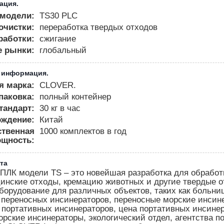
ация.
модели:
TS30 PLC
очистки:
переработка твердых отходов
работки:
сжигание
е рынки:
глобальный
 информация.
я марка:
CLOVER.
паковка:
полный контейнер
тандарт:
30 кг в час
ождение:
Китай
ственная
1000 комплектов в год
щность:
та
 ПЛК модели TS – это новейшая разработка для обработ
инские отходы, кремацию животных и другие твердые о
борудование для различных объектов, таких как больни
 переносных инсинераторов, переносные морские инсин
 портативных инсинераторов, цена портативных инсинер
рские инсинераторы, экологический отдел, агентства п