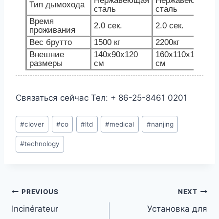
Нержавеющая
Нержавеющая
Тип дымохода
сталь
сталь
Время
2.0 сек.
2.0 сек.
проживания
Вес брутто
1500 кг
2200кг
Внешние
140x90x120
160x110x130
размеры
см
см
Связаться сейчас Тел: + 86-25-8461 0201
Post
#
clover
#
co
#
ltd
#
medical
#
nanjing
Tags:
#
technology
Post
PREVIOUS
NEXT
Incinérateur
Установка для
navigation