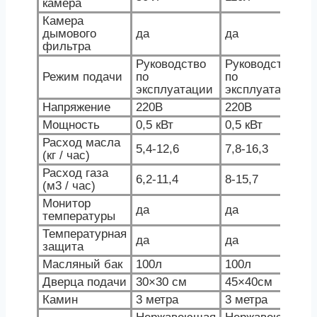
камера
Камера
дымового
да
да
фильтра
Руководство
Руководство
Режим подачи
по
по
эксплуатации
эксплуатации
Напряжение
220В
220В
Мощность
0,5 кВт
0,5 кВт
Расход масла
5,4-12,6
7,8-16,3
(кг / час)
Расход газа
6,2-11,4
8-15,7
(м3 / час)
Монитор
да
да
температуры
Температурная
да
да
защита
Масляный бак
100л
100л
Дверца подачи
30×30 см
45×40см
Камин
3 метра
3 метра