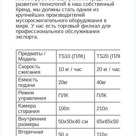
развития технологий в наш собственный
бренд, мы должны стать одним из
крупнейших производителей
мусоросжигательного оборудования в
мире. У нас есть торговый филиал для
профессионального обслуживания
экспорта.
Предметы /
TS10 (ПЛК)
TS20 (ПЛК)
Модель
Скорость
10 кг / час
20 кг / час
сжигания
Емкость
20кг
40кг
подачи
Режим
ПЛК
ПЛК
управления
Камера
100л
210л
сгорания
Внутренние
50x50x40 см
65x65x50 см
размеры
Вторичная
50 л
110л