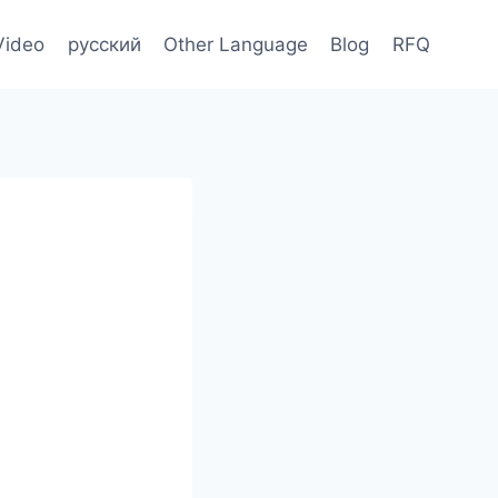
Video
русский
Other Language
Blog
RFQ