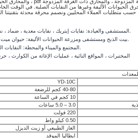
والمحارق ذات الغرفة المزدوجة ، والمحارق ذات ال
رق الحيوانات الأليفة وغيرها من النفايات الصلبة. في الوقت الحا
حسب متطلبات العملاء المحليين ونصمم محرقة محدثة بتقنيتنا الر
1. المستشفى والعيادة: نفايات إيتريك ، نفايات معدية ، ضماد ، نفايات حيوية ، دواء.
2. بيت الذبح ومستشفى ومزرعة الحيوانات الأليفة: حيوان ميت ، نفايات بيولوجية.
3. المجتمع والميناء والمحطة: النفايات البلدية الصلبة ، إلخ.
4. المختبرات ، المواقع النائية ، عمليات الإغاثة من الكوارث ، 
لمعدات
YD-10C
40-80 كجم للرضعة
10 كجم في الساعة
ية
3.0 – 5.0 ساعات
220 فولت
0.50 كيلو واط
الغاز الطبيعي أو زيت الديزل
ايطاليا الموقد