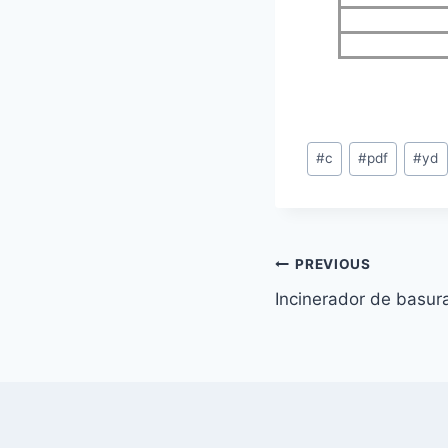
Post
#
c
#
pdf
#
yd
Tags:
Post
PREVIOUS
Incinerador de basur
navigation