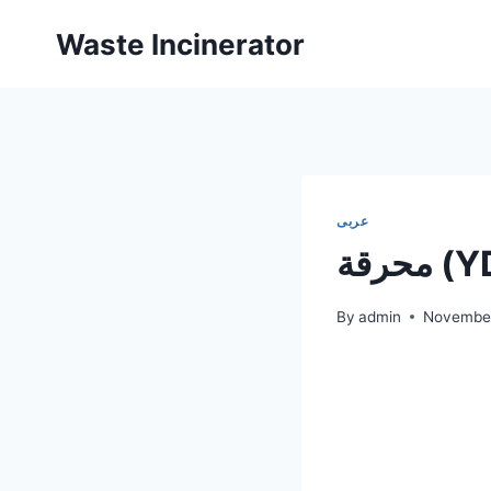
Skip
Waste Incinerator
to
content
عربى
YD-)
By
admin
November