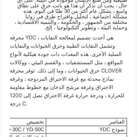
طبيعية ومن صنع الإنسان موجودة في البيئة. على أي
حال ، يجب أن نذكر أن هذا هو بانت حرق على نطاق
واسع ، بشكل عام أكثر من 30 طنًا في اليوم. هذه
مشكلة اجتماعية ، لتحليل واقتراح طرق في زوايا
مختلفة من الجمهور ، والحكومة ، والتنمية الاقتصادية ،
وحماية البيئة ، وتطوير التكنولوجيا ، إلخ.
محرقة YDC هي أحدث تصميم لمعالجة النفايات ،
وتشمل النفايات الطبية وحرق الحيوانات والنفايات
الصلبة الأخرى. هذه المعدات ذات جودة هيكلية لأنواع
المواقع ، مثل المستشفيات ، والقسم البيئي ، ووكالات
حرق الحيوانات ، وما إلى ذلك. توفر محرقة CLOVER
نماذج محدثة مع غرفة الاحتراق المزدوجة ، وغرفة
الاحتراق وغرفة مرشح الدخان مع خطوط مقاومة
للحرارة ، ودرجة حرارة غرفة الاحتراق تصل إلى 1200
درجة C.
العناصر
تخصيص
نموذج YDC
/ YD-30C / YD-50C