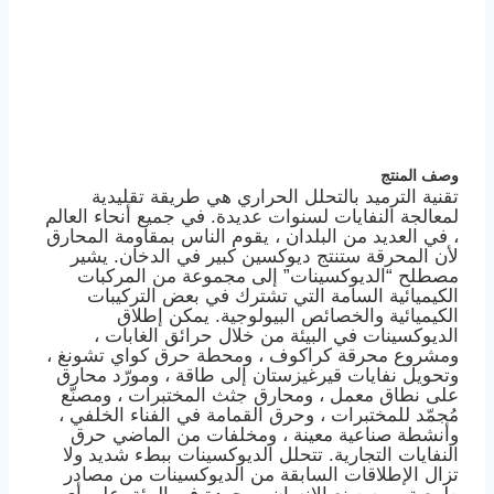
وصف المنتج
تقنية الترميد بالتحلل الحراري هي طريقة تقليدية
لمعالجة النفايات لسنوات عديدة. في جميع أنحاء العالم
، في العديد من البلدان ، يقوم الناس بمقاومة المحارق
لأن المحرقة ستنتج ديوكسين كبير في الدخان. يشير
مصطلح “الديوكسينات” إلى مجموعة من المركبات
الكيميائية السامة التي تشترك في بعض التركيبات
الكيميائية والخصائص البيولوجية. يمكن إطلاق
الديوكسينات في البيئة من خلال حرائق الغابات ،
ومشروع محرقة كراكوف ، ومحطة حرق كواي تشونغ ،
وتحويل نفايات قيرغيزستان إلى طاقة ، ومورّد محارق
على نطاق معمل ، ومحارق جثث المختبرات ، ومصنّع
مُجمّد للمختبرات ، وحرق القمامة في الفناء الخلفي ،
وأنشطة صناعية معينة ، ومخلفات من الماضي حرق
النفايات التجارية. تتحلل الديوكسينات ببطء شديد ولا
تزال الإطلاقات السابقة من الديوكسينات من مصادر