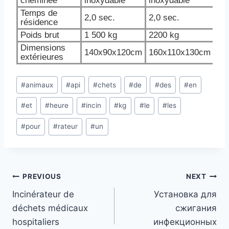
cheminée
inoxydable
inoxydable
in
Temps de
2,0 sec.
2,0 sec.
2,0
résidence
Poids brut
1 500 kg
2200 kg
30
Dimensions
140x90x120cm
160x110x130cm
17
extérieures
Post
#
animaux
#
api
#
chets
#
de
#
des
#
en
Tags:
#
et
#
heure
#
incin
#
kg
#
le
#
les
#
pour
#
rateur
#
un
Post
PREVIOUS
NEXT
Incinérateur de
Установка для
navigation
déchets médicaux
сжигания
hospitaliers
инфекционных