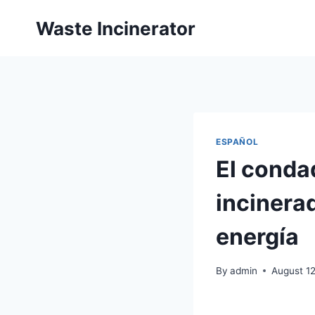
Skip
Waste Incinerator
to
content
ESPAÑOL
El conda
incinera
energía
By
admin
August 12