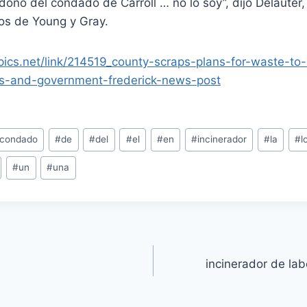
dono del condado de Carroll … no lo soy”, dijo Delauter
tos de Young y Gray.
opics.net/link/214519_county-scraps-plans-for-waste-to
tics-and-government-frederick-news-post
condado
#
de
#
del
#
el
#
en
#
incinerador
#
la
#
l
#
un
#
una
incinerador de lab