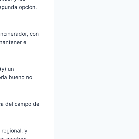
segunda opción,
incinerador, con
mantener el
(y) un
Sería bueno no
rca del campo de
regional, y