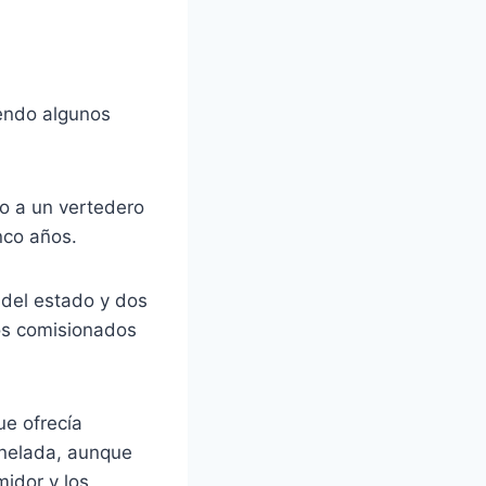
endo algunos
o a un vertedero
nco años.
 del estado y dos
los comisionados
ue ofrecía
onelada, aunque
idor y los