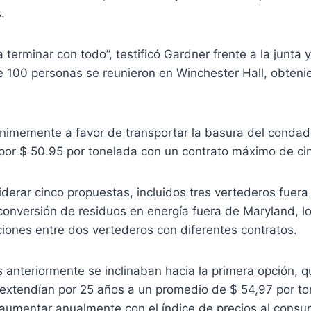
.
 terminar con todo”, testificó Gardner frente a la junta y
100 personas se reunieron en Winchester Hall, obteni
ánimemente a favor de transportar la basura del condad
 por $ 50.95 por tonelada con un contrato máximo de ci
erar cinco propuestas, incluidos tres vertederos fuera
 conversión de residuos en energía fuera de Maryland, 
iones entre dos vertederos con diferentes contratos.
anteriormente se inclinaban hacia la primera opción, q
 extendían por 25 años a un promedio de $ 54,97 por t
aumentar anualmente con el índice de precios al consum