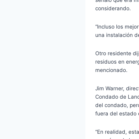
señaló que era m
considerando.
“Incluso los mejo
una instalación d
Otro residente d
residuos en ener
mencionado.
Jim Warner, direc
Condado de Lanca
del condado, pero
fuera del estado 
“En realidad, est