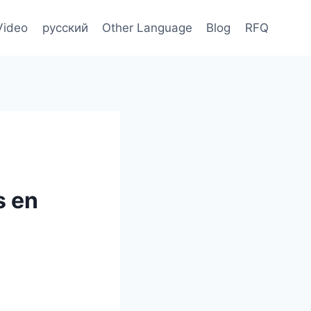
Video
русский
Other Language
Blog
RFQ
s en