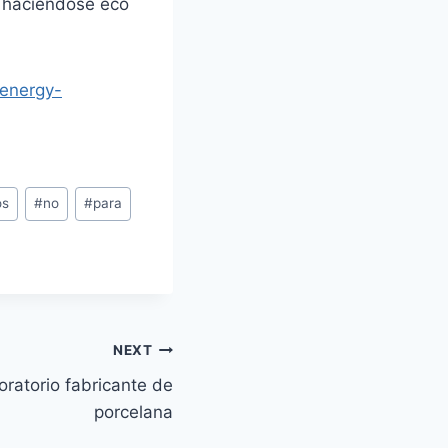
, haciéndose eco
-energy-
os
#
no
#
para
NEXT
oratorio fabricante de
porcelana