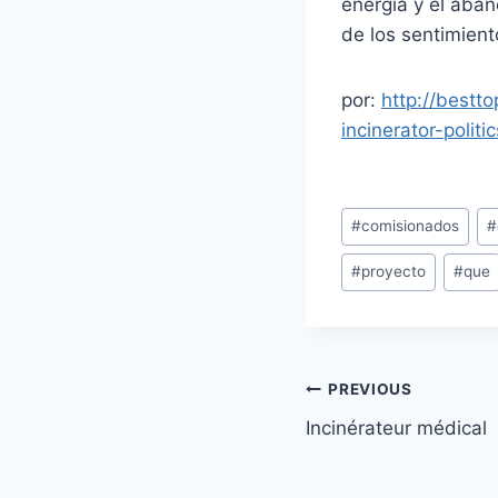
energía y el aban
de los sentimien
por:
http://bestt
incinerator-poli
Post
#
comisionados
#
Tags:
#
proyecto
#
que
Post
PREVIOUS
Incinérateur médical
navigation