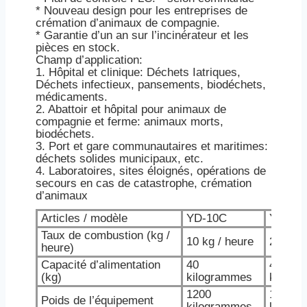
* Nouveau design pour les entreprises de
crémation d’animaux de compagnie.
* Garantie d’un an sur l’incinérateur et les
pièces en stock.
Champ d’application:
1. Hôpital et clinique: Déchets Iatriques,
Déchets infectieux, pansements, biodéchets,
médicaments.
2. Abattoir et hôpital pour animaux de
compagnie et ferme: animaux morts,
biodéchets.
3. Port et gare communautaires et maritimes:
déchets solides municipaux, etc.
4. Laboratoires, sites éloignés, opérations de
secours en cas de catastrophe, crémation
d’animaux
Articles / modèle
YD-10C
YD-20
Taux de combustion (kg /
10 kg / heure
20 kg /
heure)
Capacité d’alimentation
40
40
(kg)
kilogrammes
kilogr
1200
1200
Poids de l’équipement
kilogrammes
kilogr