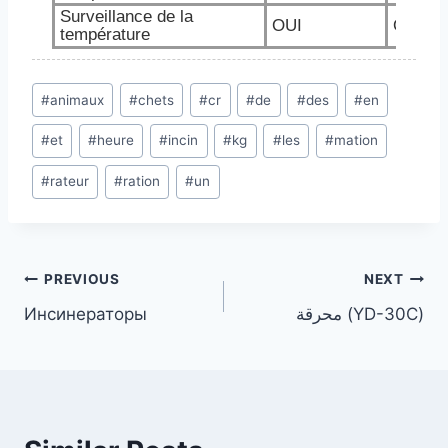
Surveillance de la
OUI
OUI
température
Post
#
animaux
#
chets
#
cr
#
de
#
des
#
en
Tags:
#
et
#
heure
#
incin
#
kg
#
les
#
mation
#
rateur
#
ration
#
un
Post
PREVIOUS
NEXT
Инсинераторы
محرقة (YD-30C)
navigation