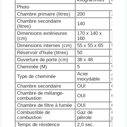
Photo
Chambre primaire (litres)
200
200
Chambre secondaire
140
140
(litres)
Dimensions extérieures
170 x 140 x
170 x 
(cm)
160
160
Dimensions internes (cm)
55 x 55 x 65
55 x 55
Réservoir d’huile (litres)
50
100
Ouverture de porte (cm)
38 x 48
38 x 48
Cheminée (M)
5
5
Acier
Acier
Type de cheminée
inoxydable
inoxyd
Chambre secondaire
OUI
OUI
Chambre de mélange-
OUI
OUI
combustion
Chambre de filtre à fumée
OUI
OUI
Combustible de
Gaz de
Gaz de
combustion
pétrole
pétrole
Temps de résidence
2,0 sec.
2,0 sec