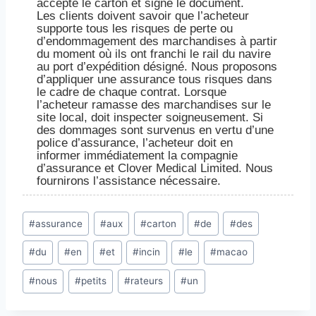
accepte le carton et signe le document.
Les clients doivent savoir que l’acheteur
supporte tous les risques de perte ou
d’endommagement des marchandises à partir
du moment où ils ont franchi le rail du navire
au port d’expédition désigné. Nous proposons
d’appliquer une assurance tous risques dans
le cadre de chaque contrat. Lorsque
l’acheteur ramasse des marchandises sur le
site local, doit inspecter soigneusement. Si
des dommages sont survenus en vertu d’une
police d’assurance, l’acheteur doit en
informer immédiatement la compagnie
d’assurance et Clover Medical Limited. Nous
fournirons l’assistance nécessaire.
Post
#
assurance
#
aux
#
carton
#
de
#
des
Tags:
#
du
#
en
#
et
#
incin
#
le
#
macao
#
nous
#
petits
#
rateurs
#
un