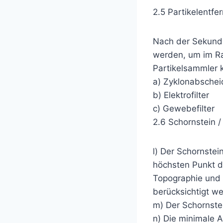
2.5 Partikelentfe
Nach der Sekund
werden, um im Ra
Partikelsammler 
a) Zyklonabschei
b) Elektrofilter
c) Gewebefilter
2.6 Schornstein /
l) Der Schornste
höchsten Punkt d
Topographie und
berücksichtigt w
m) Der Schornstei
n) Die minimale 