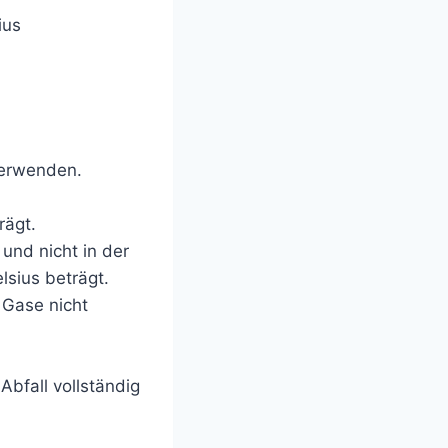
ius
verwenden.
rägt.
und nicht in der
sius beträgt.
n Gase nicht
bfall vollständig