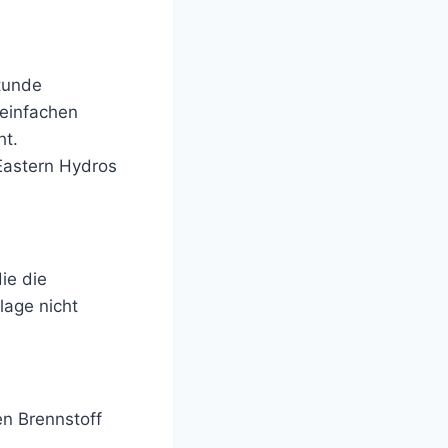
tunde
 einfachen
ht.
 Eastern Hydros
ie die
lage nicht
en Brennstoff