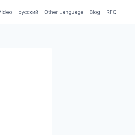
Video
русский
Other Language
Blog
RFQ