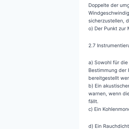
Doppelte der umg
Windgeschwindigk
sicherzustellen,
o) Der Punkt zur
2.7 Instrumentie
a) Sowohl für di
Bestimmung der 
bereitgestellt we
b) Ein akustische
warnen, wenn die
fällt.
c) Ein Kohlenmono
d) Ein Rauchdicht