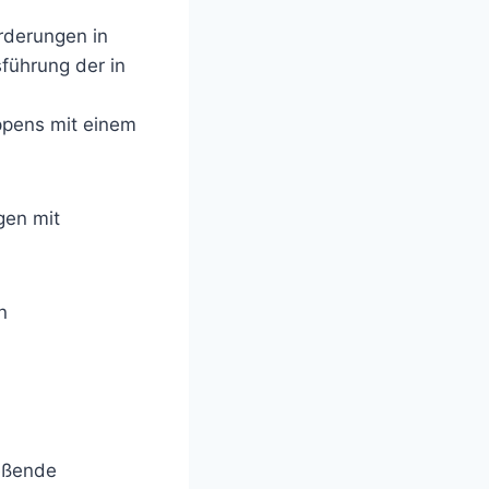
rderungen in
führung der in
ppens mit einem
gen mit
n
ießende