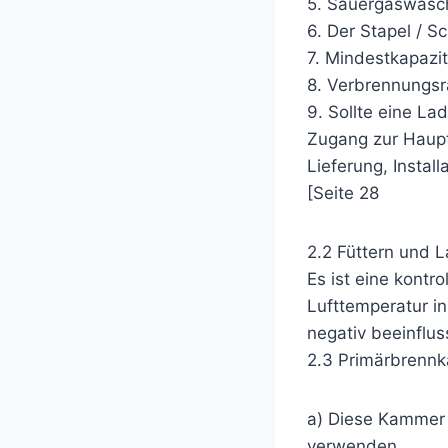
5. Sauergaswäsc
6. Der Stapel / S
7. Mindestkapazi
8. Verbrennungsr
9. Sollte eine La
Zugang zur Haup
Lieferung, Insta
[Seite 28
2.2 Füttern und 
Es ist eine kontr
Lufttemperatur i
negativ beeinflus
2.3 Primärbrenn
a) Diese Kammer 
verwenden.