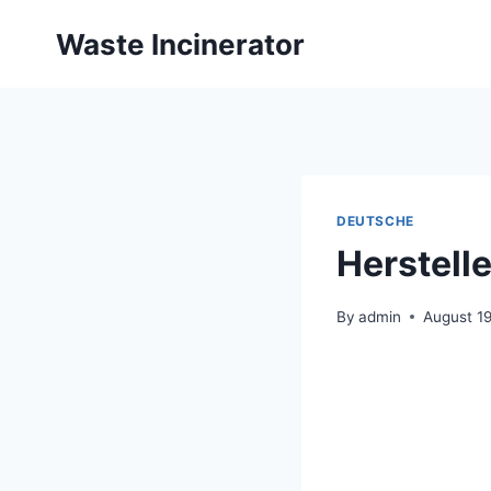
Skip
Waste Incinerator
to
content
DEUTSCHE
Herstell
By
admin
August 19