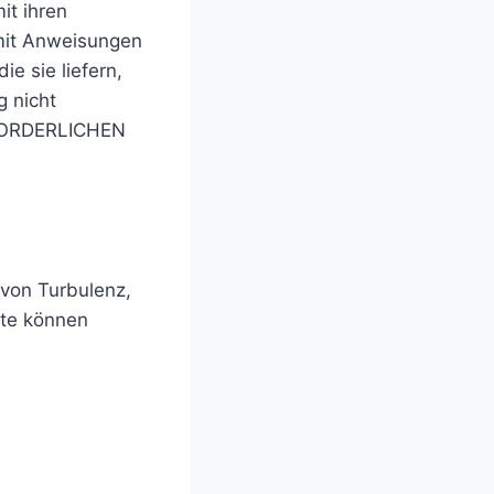
it ihren
 mit Anweisungen
e sie liefern,
g nicht
RFORDERLICHEN
 von Turbulenz,
tte können