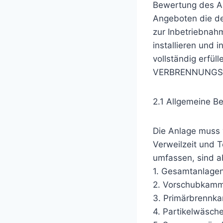
Bewertung des An
Angeboten die de
zur Inbetriebnah
installieren und 
vollständig erf
VERBRENNUNGS
2.1 Allgemeine B
Die Anlage muss v
Verweilzeit und 
umfassen, sind ab
1. Gesamtanlagen
2. Vorschubkamm
3. Primärbrennk
4. Partikelwäsche