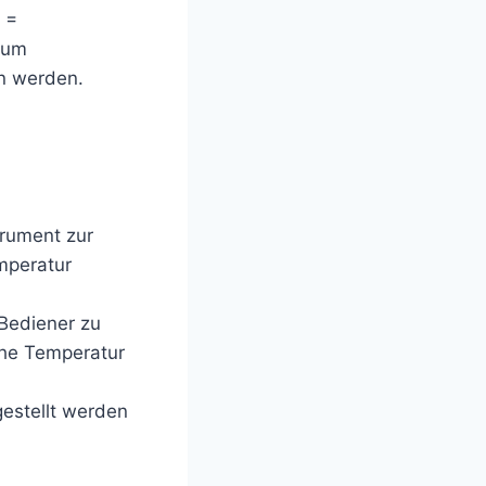
 =
 um
en werden.
trument zur
mperatur
 Bediener zu
che Temperatur
gestellt werden