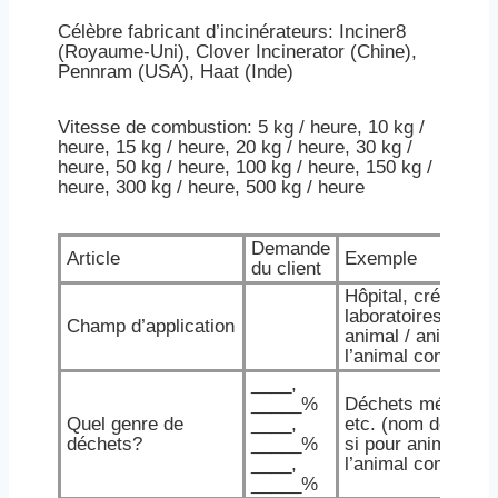
Célèbre fabricant d’incinérateurs: Inciner8
(Royaume-Uni), Clover Incinerator (Chine),
Pennram (USA), Haat (Inde)
Vitesse de combustion: 5 kg / heure, 10 kg /
heure, 15 kg / heure, 20 kg / heure, 30 kg /
heure, 50 kg / heure, 100 kg / heure, 150 kg /
heure, 300 kg / heure, 500 kg / heure
Demande
Article
Exemple
du client
Hôpital, crématoir
laboratoires, école
Champ d’application
animal / animal de
l’animal comme: cha
____,
_____%
Déchets médicaux
Quel genre de
____,
etc. (nom détaillé
déchets?
_____%
si pour animal / a
____,
l’animal comme: cha
_____%