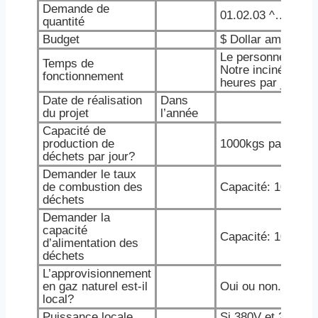
Demande de
01.02.03 ^… unité
quantité
Budget
$ Dollar américain
Le personnel trava
Temps de
Notre incinérateur
fonctionnement
heures par jour.
Date de réalisation
Dans
du projet
l’année
Capacité de
production de
1000kgs par jour ^
déchets par jour?
Demander le taux
de combustion des
Capacité: 100kgs 
déchets
Demander la
capacité
Capacité: 100 kg p
d’alimentation des
déchets
L’approvisionnement
en gaz naturel est-il
Oui ou non.
local?
Puissance locale
Si 380V et 220V v