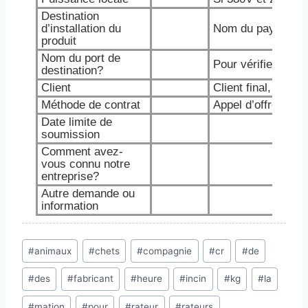
Destination
d’installation du
Nom du pays ou de 
produit
Nom du port de
Pour vérifier les f
destination?
Client
Client final, agen
Méthode de contrat
Appel d’offres ou 
Date limite de
soumission
Comment avez-
vous connu notre
entreprise?
Autre demande ou
information
Post
#
animaux
#
chets
#
compagnie
#
cr
#
de
Tags:
#
des
#
fabricant
#
heure
#
incin
#
kg
#
la
#
mation
#
pour
#
rateur
#
rateurs